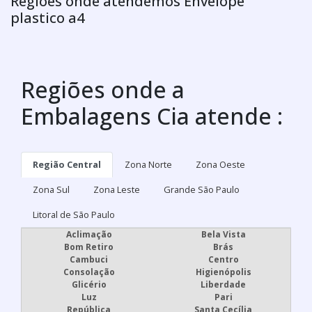
Regiões onde atendemos Envelope
plastico a4
Regiões onde a
Embalagens Cia atende :
Região Central
Zona Norte
Zona Oeste
Zona Sul
Zona Leste
Grande São Paulo
Litoral de São Paulo
Aclimação
Bela Vista
Bom Retiro
Brás
Cambuci
Centro
Consolação
Higienópolis
Glicério
Liberdade
Luz
Pari
República
Santa Cecília