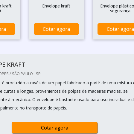
 kraft
Envelope kraft
Envelope plástic
0
segurança
ora
Cotar agora
Cotar agora
PE KRAFT
OPES / SÃO PAULO - SP
t é produzido através de um papel fabricado a partir de uma mistura 
se curtas e longas, provenientes de polpas de madeiras macias, se
ente à mecânica. O envelope é bastante usado para uso individual e 
ipalmente no transporte de papéis.
Cotar agora