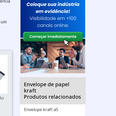
ência
m um
Envelope de papel
kraft
Produtos relacionados
SÃO
Envelope kraft a5