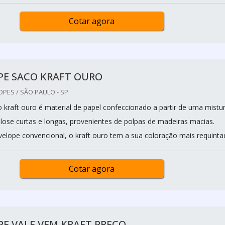
Cotar agora
PE SACO KRAFT OURO
OPES / SÃO PAULO - SP
 kraft ouro é material de papel confeccionado a partir de uma mistu
ulose curtas e longas, provenientes de polpas de madeiras macias.
velope convencional, o kraft ouro tem a sua coloração mais requinta
Cotar agora
E VAI E VEM KRAFT PREÇO