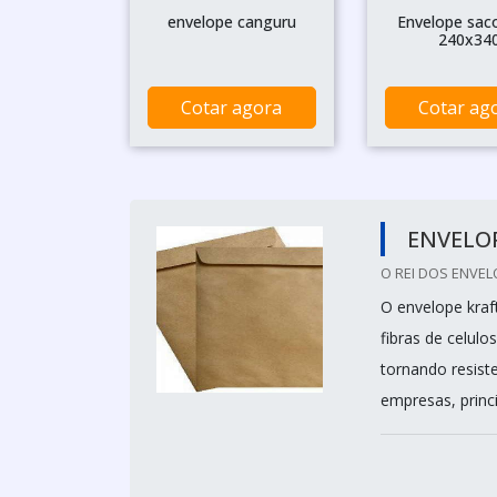
envelope canguru
Envelope saco
240x34
Cotar agora
Cotar ag
ENVELO
O REI DOS ENVEL
O envelope kraf
fibras de celulo
tornando resist
empresas, princ