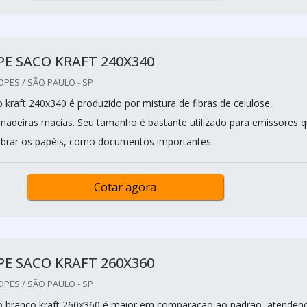
E SACO KRAFT 240X340
OPES / SÃO PAULO - SP
 kraft 240x340 é produzido por mistura de fibras de celulose,
madeiras macias. Seu tamanho é bastante utilizado para emissores 
brar os papéis, como documentos importantes.
Cotar agora
E SACO KRAFT 260X360
OPES / SÃO PAULO - SP
o branco kraft 260x360 é maior em comparação ao padrão, atenden