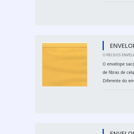
ENVELO
O REI DOS ENVEL
O envelope saco
de fibras de cel
Diferente do en
ENVELOP