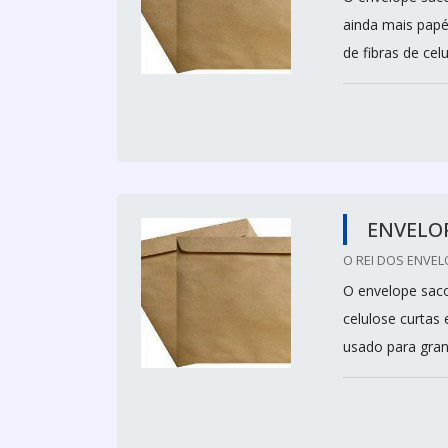
ainda mais papéi
de fibras de cel
ENVELO
O REI DOS ENVEL
O envelope saco 
celulose curtas
usado para gran