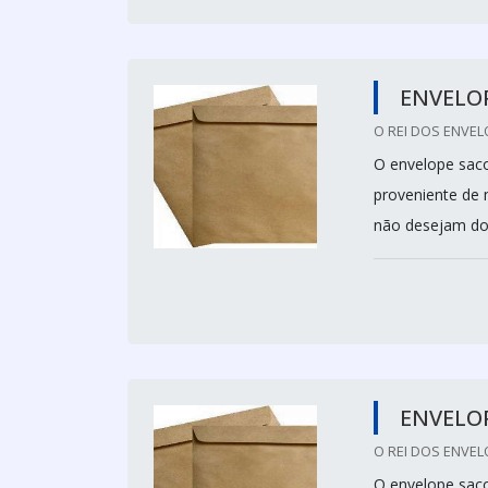
ENVELOP
O REI DOS ENVEL
O envelope saco
proveniente de 
não desejam do
ENVELOP
O REI DOS ENVEL
O envelope sac