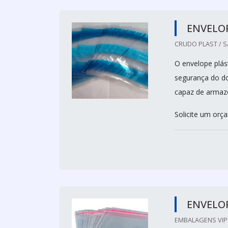
ENVELOP
CRUDO PLAST / S
O envelope plást
segurança do d
capaz de armaze
Solicite um orç
ENVELO
EMBALAGENS VIP 