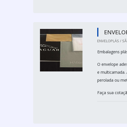
ENVELO
ENVELOPLÁS / SÃ
Embalagens plás
O envelope ades
e multicamada. A
perolada ou met
Faça sua cotaçã