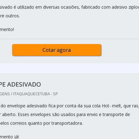
ivado é utilizado em diversas ocasiões, fabricado com adesivo ziplo
re outros.
amento!
Cotar agora
PE ADESIVADO
GENS / ITAQUAQUECETUBA - SP
e do envelope adesivado fica por conta da sua cola Hot- melt, que ra
er aberto. Esses envelopes são usados para envio e transporte de
pelos correios quanto por transportadora.
amento já!