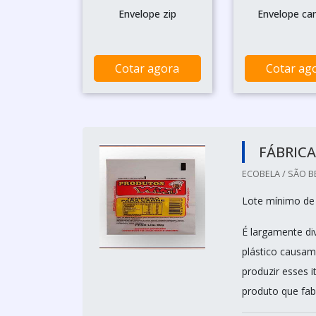
Envelope zip
Envelope ca
Cotar agora
Cotar ag
FÁBRICA
ECOBELA / SÃO 
Lote mínimo de
É largamente di
plástico causam
produzir esses i
produto que fabr