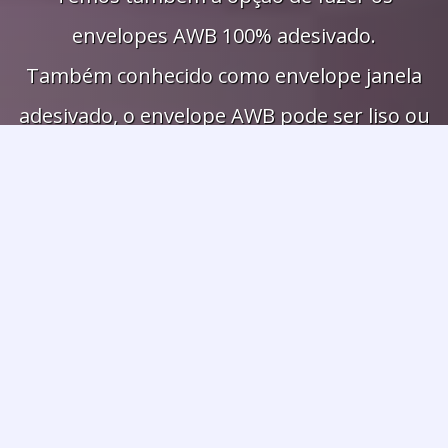
envelopes AWB 100% adesivado.
Também conhecido como envelope janela
adesivado, o envelope AWB pode ser liso ou
impresso em até 6 cores. Devido a sua
praticidade, o envelope AWB é amplamente
utilizado por empresas de courrier,
empresas aéreas, empresas de entrega
rápida, transportadoras, empresas
exportadoras, entre outras.
SAIBA MAIS