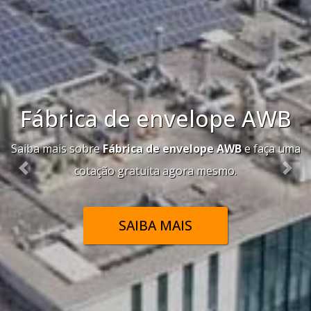
Envelope de papel kraft
Saiba mais sobre
Envelope de papel kraft
e faça uma
cotação gratuita agora mesmo.
Previous
Nex
SAIBA MAIS